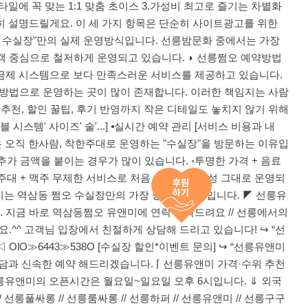
타일에 꼭 맞는 1:1 맞춤 초이스 3.가성비 최고로 즐기는 차별화
세히 설명드릴게요. 이 세 가지 항목은 단순히 사이트광고를 위한
오 수실장"만의 실제 운영방식입니다. 선릉밤문화 중에서는 가장
객 중심으로 철저하게 운영되고 있습니다. ◗ 선릉쩜오 예약방법
기반 요금제 시스템으로 보다 만족스러운 서비스를 제공하고 있습니다.
는 방법으로 운영하는 곳이 많이 존재합니다. 이러한 책임지는 사람
씨 추천, 할인 꿀팁, 후기 반영까지 작은 디테일도 놓치지 않기 위해
시스템' 사이즈' 술'...] ⦁실시간 예약 관리 [서비스 비용과 내
은 오직 한사람, 착한주대로 운영하는 "수실장"을 방문하는 이유입
가 금액을 붙이는 경우가 많이 있습니다. ◦투명한 가격 + 음료
제 주대 + 맥주 무제한 서비스로 처음 안내드린 구성 그대로 운영되
리는 역삼동 쩜오 수실장만의 가장 중요한 원칙입니다. ◤ 선릉유
요. 지금 바로 역삼동쩜오 유앤미에 연락 부탁드려요 // 선릉에서의
^^ 고객님 입장에서 친절하게 상담해 드리고 있습니다! ↪ “선
OlO≫6443≫538O [수실장 할인*이벤트 문의] ↪ “선릉유앤미
상담과 신속한 예약 해드리겠습니다. ⌈ 선릉유앤미 가격·수위 추천
오 선릉유앤미의 오픈시간은 월요일~일요일 오후 6시입니다. ⇓ 외국
선릉풀싸롱 // 선릉룸싸롱 // 선릉하퍼 // 선릉유앤미 // 선릉구구