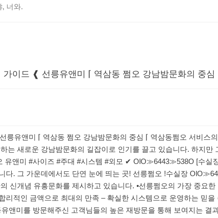
, 너와.
추천 가이드 ❰ 선릉유앤미 ⌈ 역삼동 쩜오 강남밤문화의 중심
드 ❰ 선릉유앤미 ⌈ 역삼동 쩜오 강남밤문화의 중심 ⌈ 역삼동쩜오 서비
하는 새로운 강남밤문화의 길잡이로 인기를 끌고 있습니다. 하지만 그
유앤미 #사이즈 #주대 #시스템 #외모 ✔ OlO≫6443≫538O [수실
. 그 가운데에서도 단연 눈에 띄는 곳! 선릉쩜오 !수실장 OlO≫6
의 신개념 유흥문화를 제시하고 있습니다. ⦁선릉쩜오의 가장 중요한 
⦁합리적인 금액으로 최대의 만족 – 확실한 시스템으로 운영하는 믿을
 ⦁역삼동유앤미를 방문해주신 고객님들의 높은 재방문을 통해 보여지는