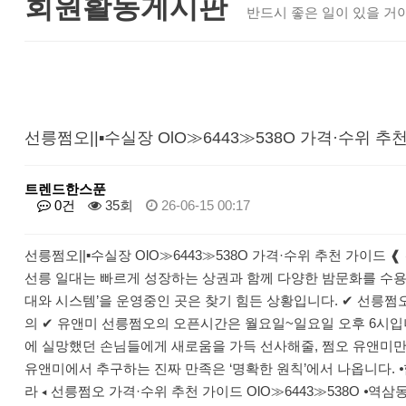
회원활동게시판
반드시 좋은 일이 있을 거야
선릉쩜오||▪수실장 OlO≫6443≫538O 가격·수위 
트렌드한스푼
0건
35회
26-06-15 00:17
선릉쩜오||▪수실장 OlO≫6443≫538O 가격·수위 추천 가이
선릉 일대는 빠르게 성장하는 상권과 함께 다양한 밤문화를 수용
대와 시스템’을 운영중인 곳은 찾기 힘든 상황입니다. ✔ 선릉쩜오 
의 ✔ 유앤미 선릉쩜오의 오픈시간은 월요일~일요일 오후 6시입니다
에 실망했던 손님들에게 새로움을 가득 선사해줄, 쩜오 유앤미만
유앤미에서 추구하는 진짜 만족은 ‘명확한 원칙’에서 나옵니다. 
라 ◂ 선릉쩜오 가격·수위 추천 가이드 OlO≫6443≫538O