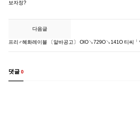
보자정?
다음글
프리♂혜화레이블 〔알바공고〕 OlO↘729O↘141O 티씨╵
댓글
0