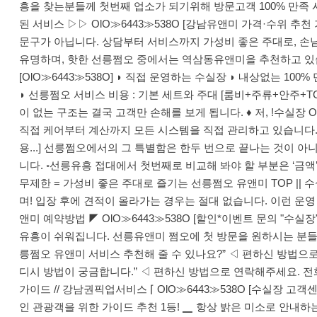
흥을 찾는분들께 첫번째 업소가 되기위해 방문고객 100% 만족 시스
된 서비스 ▷▷ OlO≫6443≫538O [강남유앤미 가격·수위 
문구가 아닙니다. 상담부터 서비스까지 가성비 좋은 주대로, 손
유명하며, 핫한 선릉쩜오 중에서는 역삼동유앤미을 추천하고 있습
[OlO≫6443≫538O] ◗ 직접 운영하는 수실장 ◗ 내상없는 
◗ 선릉쩜오 서비스 비용 : 기본 세트와 주대 [룸비+주류+안주
이 없는 구조는 결국 고객만 손해를 보게 됩니다. ♦ 저, !수실장
직접 케어부터 계산까지 모든 시스템을 직접 관리하고 있습니다. ⦁1:1
용...] 선릉쩜오에서의 그 특별함은 한두 번으로 끝나는 것이 
니다. ◦선릉유흥 접대에서 첫번째로 비교해 봐야 할 부분은 ‘금
무제한 = 가성비 좋은 주대로 즐기는 선릉쩜오 유앤미 TOP || 
며! 입장 후에 견적이 올라가는 경우는 절대 없습니다. 이런 운
앤미 예약방법 ◤ OlO≫6443≫538O [할인*이벤트 문의 "
유흥이 쉬워집니다. 선릉유앤미 쩜오에 첫 방문을 원하시는 분들께
릉쩜오 유앤미 서비스 추천해 줄 수 있나요?” ◁ 편하신 방법으로 연
디시 방법이 궁금합니다.” ◁ 편하신 방법으로 연락해주세요. 전
가이드 // 강남권픽업서비스 ⌈ OlO≫6443≫538O [수실장 
인 관광객을 위한 가이드 추천 1등! ▁ 항상 밝은 미소로 안내하는 