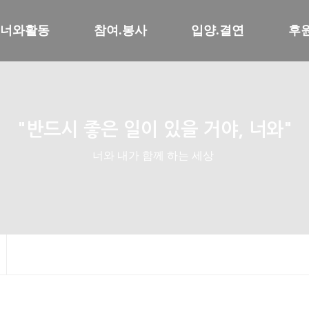
너와활동
참여.봉사
입양.결연
후
"반드시 좋은 일이 있을 거야, 너와"
너와 내가 함께 하는 세상