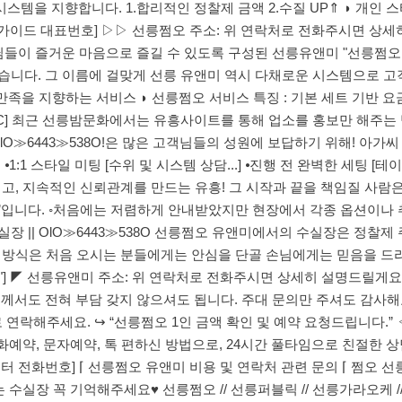
템을 지향합니다. 1.합리적인 정찰제 금액 2.수질 UP⇑ ◗ 개인 스
추천 가이드 대표번호] ▷▷ 선릉쩜오 주소: 위 연락처로 전화주시면 상
님들이 즐거운 마음으로 즐길 수 있도록 구성된 선릉유앤미 "선릉쩜
니다. 그 이름에 걸맞게 선릉 유앤미 역시 다채로운 시스템으로 고
100% 만족을 지향하는 서비스 ◗ 선릉쩜오 서비스 특징 : 기본 세트 
+TC] 최근 선릉밤문화에서는 유흥사이트를 통해 업소를 홍보만 해주
 OlO≫6443≫538O!은 많은 고객님들의 성원에 보답하기 위해! 아가
 스타일 미팅 [수위 및 시스템 상담...] ⦁진행 전 완벽한 세팅 [테이블 
아니고, 지속적인 신뢰관계를 만드는 유흥! 그 시작과 끝을 책임질 사람
액’입니다. ◦처음에는 저렴하게 안내받았지만 현장에서 각종 옵션이나 추
수실장 || OlO≫6443≫538O 선릉쩜오 유앤미에서의 수실장은 정찰
영 방식은 처음 오시는 분들에게는 안심을 단골 손님에게는 믿음을 드
수실장"] ◤ 선릉유앤미 주소: 위 연락처로 전화주시면 상세히 설명드릴게
서도 전혀 부담 갖지 않으셔도 됩니다. 주대 문의만 주셔도 감사해요.
락해주세요. ↪ “선릉쩜오 1인 금액 확인 및 예약 요청드립니다.” ◁ 
화예약, 문자예약, 톡 편하신 방법으로, 24시간 풀타임으로 친절한 
고객센터 전화번호] ⌈ 선릉쩜오 유앤미 비용 및 연락처 관련 문의 ⌈ 쩜
수실장 꼭 기억해주세요♥ 선릉쩜오 // 선릉퍼블릭 // 선릉가라오케 // 