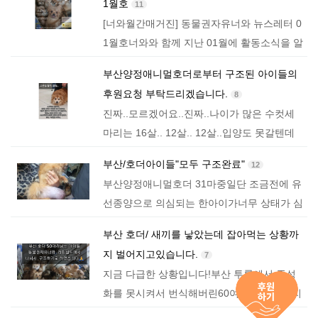
1월호
11
아이중유기묘 목…
[너와월간매거진] 동물권자유너와 뉴스레터 0
1월호너와와 함께 지난 01월에 활동소식을 알
려드려요^^ <구조소식>*부산애니멀호더 31마
부산양정애니멀호더로부터 구조된 아이들의
리*천안호더할아버지 순이구조*천안호더아이
후원요청 부탁드리겠습니다.
8
중유기묘 목동이구조<…
진짜..모르겠어요..진짜..​나이가 많은 수컷세
마리는 16살.. 12살.. 12살..입양도 못갈텐데
아드님과 어머님이 더이상 번식하지않게 중성
부산/호더아이들"모두 구조완료"
12
화만이라도 시켜주면 마지막 남은 생까지 함
부산양정애니멀호더 31마중 ​​일단 조금전에 유
께해주고 싶다고그래서 구조 수와…
선종양으로 의심되는 한아이가​너무 상태가 심
각해서 먼저 옮겼습니다!자기 몸무게만한 혹
부산 호더/ 새끼를 낳았는데 잡아먹는 상황까
을 달고 움직이기도 힘든데저좁은곳에서 다른
지 벌어지고있습니다.
7
아이들한테 치이고 위험해서 ​모든 아이들이…
지금 다급한 상황입니다!부산 투룸에서 중성
화를 못시켜서 번식해버린60여마리의 강아지
들서있는것조차 힘들고 다니지도 못하는상황