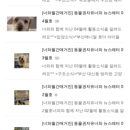
려요^^ <구조소식>​* 덕포동에서 구조된 새끼
냥이 케이구조​<너와홈센터소식)* 부산 애니멀
[너와월간매거진] 동물권자유너와 뉴스레터 0
호더 31마리중 하찌수술*부산 애니멀 호더 31
4월호
16
마리중…
너와와 함께 지난 04월에 활동소식을 알려드
려요^^<입양소식>*부산애니멀 호더 아이들
입양현황*선물이입양*다이진입양*먼로 입양*
[너와월간매거진] 동물권자유너와 뉴스레터 0
나루입양*마인이 입양​<너와홈센터소식>*안충
3월호
12
기 미용봉사단*부산연산동…
너와와 함께 지난 03월에 활동소식을 알려드
려요^^ <구조소식>*부산 대신동 방치된 고양
이 4마리구조*마산보호소 안락사 아이들 구조
[너와월간매거진] 동물권자유너와 뉴스레터 0
*선물이 ,보물이구조* 불타버린 페가…
2월호
8
[너와월간매거진] 동물권자유너와 뉴스레터 0
2월호너와와 함께 지난 02월에 활동소식을 알
려드려요^^ <구조소식>*부산기장 도살장 구
[너와월간매거진] 동물권자유너와 뉴스레터 0
조현장*천안호더할아버지 순이구조*천안호더