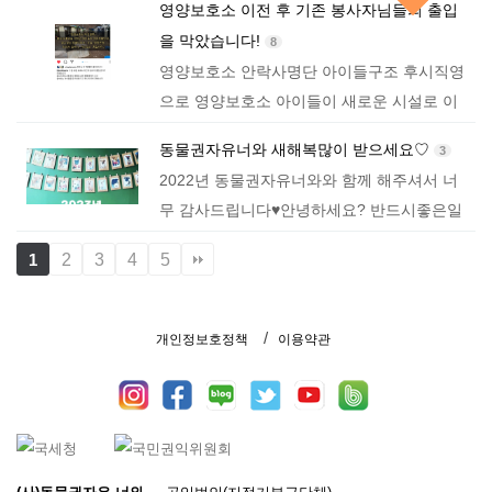
영양보호소 이전 후 기존 봉사자님들의 출입
이에요!​새끼를 낳았는데 잡아먹는 상황까지
을 막았습니다!
8
벌어지고있습니다.어떡하다가 이런상황까지
영양보호소 안락사명단 아이들구조 후시직영
간건지...…
으로 영양보호소 아이들이 새로운 시설로 이
전하게되었습니다!​그후부터영양보호소 입양
동물권자유너와 새해복많이 받으세요♡
3
과 봉사를 조건없이 아이들살리기위해 하시던
2022년 동물권자유너와와 함께 해주셔서 너
봉사자님들의 출입을 막게되어지금 아이들이
무 감사드립니다♥️​안녕하세요? 반드시좋은일
어떤상황이고 …
이있을거야, 너와의 마음의 뜻과 함께 해주셔
2
3
4
5
1
서 너무 감사합니다♡​동물권자유너와는 여러
분의 따뜻한 손길로크고작은 사건과 구조로 2
0…
개인정보호정책
이용약관