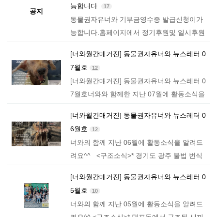
능합니다.
17
로 동물과…
공지
동물권자유너와 기부금영수증 발급신청이가
능합니다.홈페이지에서 정기후원및 일시후원
신청하실때 기부금영수증 신청을 하시면되세
[너와월간매거진] 동물권자유너와 뉴스레터 0
요 ▪️​ Reposted from @neowa2015_animals_
7월호
12
official ㆍ…
[너와월간매거진] 동물권자유너와 뉴스레터 0
7월호너와와 함께한 지난 07월에 활동소식을
알려드려요^^ <구조소식>​* 영양보호소 안락
[너와월간매거진] 동물권자유너와 뉴스레터 0
사 전 9마리 구조​​​<너와 홈센터 소식>…
6월호
12
너와의 함께 지난 06월에 활동소식을 알려드
려요^^ <구조소식>​* 경기도 광주 불법 번식
장 38마리중 18마리구조*사사역 근처 길가에
[너와월간매거진] 동물권자유너와 뉴스레터 0
쓰러진 달빛 새끼고양이 구조*신라대학교에서
5월호
10
구조…
너와의 함께 지난 05월에 활동소식을 알려드