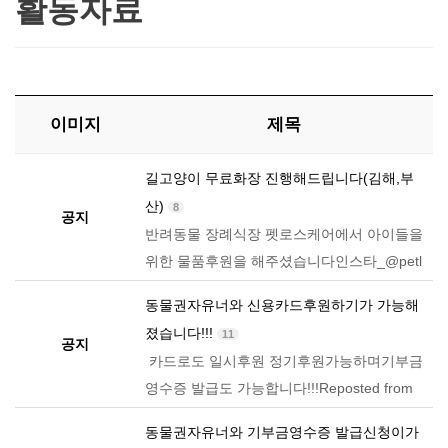
활동자료
이미지
제목
길고양이 무료화장 진행해드립니다(김해,부
산)
8
공지
반려동물 장례식장 펫로스케어에서 아이들을
위한 물품후원을 해주셨습니다인스타_@petl
osscare ​ 뜻깊은 일에 함께해주셔서 감사합니
동물권자유너와 신용카드후원하기가 가능해
다여기서 기쁜소식을 하나 더 전해드리려고
졌습니다!!!
11
합니다!​길고양이 무료화장 진행해드립니…
공지
카드로도 일시후원 정기후원가능하며기부금
영수증 발급도 가능합니다!!!​Reposted from
@neowa2015_animals_official 안녕하세요?
동물권자유너와 기부금영수증 발급신청이가
반드시 좋은일이 있을거야,너와라는 슬로건으