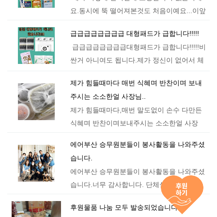
요.동시에 뚝 떨어져본것도 처음이예요...이앞
에 후원받은 사조 펫푸드 옵티원 사료 후원받
급급급급급급급급 대형패드가 급합니다!!!!!
아서요청없이 잘 버텼거든요.사조 사료가 알
급급급급급급급급대형패드가 급합니다!!!!!비
갱이가 작아서 작은아이들 큰아이들 다…
싼거 아니여도 됩니다.제가 정신이 없어서 체
크를 못했습니다.쿠팡 탐사 및 대형패드면됩
제가 힘들때마다 매번 식혜며 반찬이며 보내
니다.일반패드는 저희가 깔지못하고 닦는용으
주시는 소소한얼 사장님..
로 써야합니다.보내실때 꼭 받는사람에…
제가 힘들때마다,매번 말도없이 손수 다만든
식혜며 반찬이며보내주시는 소소한얼 사장
님..ㅠㅠㅠㅠ 본인도 힘들면서..ㅠㅠㅠㅠ생일
에어부산 승무원분들이 봉사활동을 나와주셨
인것도 모르고 보내셨을텐데..링고 일로 밥잘
습니다.
챙겨 먹으라고 보내주셨는데,생…
에어부산 승무원분들이 봉사활동을 나와주셨
습니다.너무 감사합니다. 단체설립전 인연이
이렇게 또 계속 이어져서반가운 얼굴도 보고
후원물품 나눔 모두 발송되었습니다!!
좋은일에 다시 만나게되어너무 반갑고, 고마