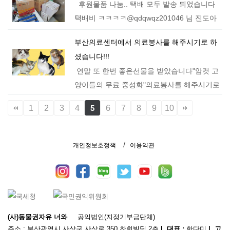
후원물품 나눔.. 택배 모두 발송 되었습니다
워요~ 너무 이쁘신만큼 이쁜 마…
택배비 ㅋㅋㅋㅋ@qdqwqz201046 님 진도아
기들제주도까지 무사히..@dulrimom 하네스
부산의료센터에서 의료봉사를 해주시기로 하
랑 샴푸하네스 작은게 많이가면좋은데..…
셨습니다!!!
연말 또 한번 좋은선물을 받았습니다"암컷 고
양이들의 무료 중성화"의료봉사를 해주시기로
하셨습니다 ​ 저희가 이번 몇달동안 구조와 치
1
2
3
4
6
7
8
9
10
5
료로 너무 많은 비용이 의료비로 지출되면서
힘든 운영 상황을 아시고ㅠㅠ..…
개인정보호정책
이용약관
(사)동물권자유 너와
공익법인(지정기부금단체)
주소 : 부산광역시 사상구 사상로 350 찬희빌딩 2층
| 대표 :
한다미
| 고