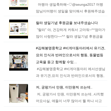
머랭아 생일축하해~♡@seunga2017 머랭
맘님이머랭이 생일을 맞이해서 후원해주셨습
니다.뜻깊은 일에 함께해주셔서 감사합니다@
랄라 생일기념 후원금을 보내주셨습니다
doto_mam 도토맘님이머랭이 생일선물로 6
"랄라" 야, 건강하게 커줘서 고마워~^^엄마가
년견생…
많이 사랑한다~~^^ 랄라 생일기념 후원금을
보내주셨습니다@damdan1820우리 엘사, 랄
#김해봉명중학교 #비게더동아리에서 유기견,
라 낳고, 키운다고 고생했어~~♡우리엘사는,
묘의 인식과 반려인으로서의 행동, 동물법등
반이, 맑음…
교육을 듣고 함께할 수있…
#김해봉명중학교 #비게더동아리 에서선생님
과 유기견,묘의 인식과 반려인으로서의 행동,
동물법등 교육을 듣고, 유기견, 묘들과 교감하
저, 궁팡가서 만원, 이만원씩 쓰는데..
고, 함께할 수있는 시간을 가졌습니다.동물권
저, 궁팡가서 만원, 이만원씩 쓰는데..사치했
자유너와 에서는…
어요사실, 애들이 너무 많아서 뭘 하나 사고
싶어도 들어가는 돈이 많아서 매번 선뜻 사지