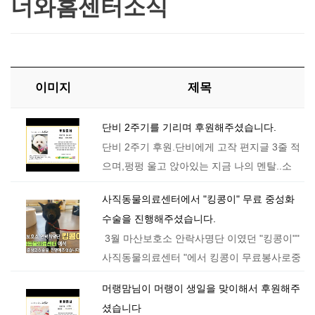
너와홈센터소식
이미지
제목
단비 2주기를 기리며 후원해주셨습니다.
​단비 2주기 후원.​단비에게 고작 편지글 3줄 적
으며,펑펑 울고 앉아있는 지금 나의 멘탈..​소
중한 단비이름으로 후원해주셔서 감사합니다.​
사직동물의료센터에서 "킹콩이" 무료 중성화
그레이 및 수술을 기다리는 다른친구들의 병
수술을 진행해주셨습니다.
원비에 보태겠습니다.​고마워.단비야…
3월 마산보호소 안락사명단 이였던 "킹콩이""
사직동물의료센터 "에서 킹콩이 무료봉사로중
성화 수술 하는날​애초 마지막남은 안락사 아
머랭맘님이 머랭이 생일을 맞이해서 후원해주
이들 4마리를 뺀뒤킹콩이 임보처가 3월말일
셨습니다
에 된대서 갈곳을 찾는데 둘곳이 …