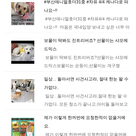
#부산애니멀호더31중 #차유 4/4 캐나다로 떠
도 못하고,장바구니만 늘어나다가, 이번 겨울
나요~!!
지나면서고양이들 방이 습해지며…
#부산애니멀호더31중 #차유4/4 캐나다로 떠
나요~!! 마음은 국내입양 보내고 싶은 너무 아
까운 차유지만,제가 21마리 암컷친구들중 캐
보물이 딱봐도 진트리버죠? 선물이는 샤모예
나다 입양확정 되었는데도국내 입양자님들께
드믹스
…
보물이 딱봐도 진트리버죠?선물이는 샤모예
드믹스보물이는 순둥이,선물이는 개구쟁
이. 오늘,구조요청하셨던분들이 보물이를 보
일상... 돌아서면 사건사고라, 절대 한눈 팔 수
러 왔어요~~보물이가 선물이보다 월등이크고
가없다..
엄청 무거운데하는행동은 더…
일상...돌아서면 사건사고라,절대 한눈 팔 수
가없다..모든 청소가 끝나고,아이들 돌아보고
살필때가 제일좋다..매일 똑같은시간 똥밭청
제가 이렇게 한꺼번에 요청한적이 없을거예
소는 나도 하기싫다..무릎 발목 손가락 관절까
요.
지 이젠 아프다..근데, 딱 …
제가 이렇게 한꺼번에 요청한적이 없을꺼예