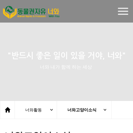
Togg
navig
"반드시 좋은 일이 있을 거야, 너와"
너와 내가 함께 하는 세상
너와활동
너와고양이소식