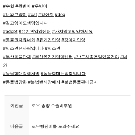
#수혈
#원빈이
#우빈이
#너와고양이
#cat
#강아지
#dog
#길고양이도생명입니다
#adopt
#유기견입양센터
#사지말고입양하세요
#동물권자유너와
#유기견입양
#강아지입양
#믹스견은사랑입니다
#믹스견
#부산동물단체
#부산유기견입양센터
#반드시좋은일있을거야
#너
와
#동물학대강력처벌
#동물학대는범죄입니다
#동물법강화
#불법번식장폐지
#불법동물판매금지
이전글
로우 종양 수술비후원
다음글
로우병원비를 도와주세요