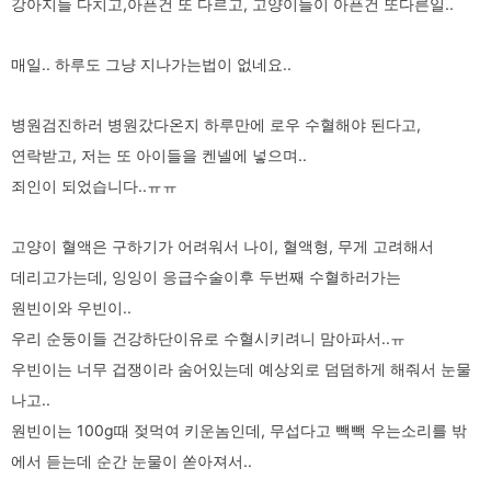
강아지들 다치고,아픈건 또 다르고, 고양이들이 아픈건 또다른일..
매일.. 하루도 그냥 지나가는법이 없네요..
병원검진하러 병원갔다온지 하루만에 로우 수혈해야 된다고,
연락받고, 저는 또 아이들을 켄넬에 넣으며..
죄인이 되었습니다..ㅠㅠ
고양이 혈액은 구하기가 어려워서 나이, 혈액형, 무게 고려해서
데리고가는데, 잉잉이 응급수술이후 두번째 수혈하러가는
원빈이와 우빈이..
우리 순둥이들 건강하단이유로 수혈시키려니 맘아파서..ㅠ
우빈이는 너무 겁쟁이라 숨어있는데 예상외로 덤덤하게 해줘서 눈물
나고..
원빈이는 100g때 젖먹여 키운놈인데, 무섭다고 빽빽 우는소리를 밖
에서 듣는데 순간 눈물이 쏟아져서..