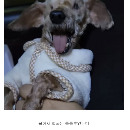
울어서 얼굴은 퉁퉁부었는데,