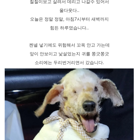
칠칠이보고 살려서 데리고 나갈수 있어서
울다웃다..
오늘은 정말 정말, 아침7시부터 새벽까지
힘든 하루였습니다..
켄넬 넣기에도 위험해서 꼬옥 안고 가는데
앞이 안보이고 낯설었는지 귀를 쫑긋쫑긋
소리에는 두리번거리면서 갔습니다.