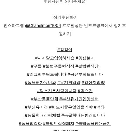
후원자님이 되어주세요.
정기후원하기
인스타그램
@Chanelmom1004
프로필상단 인포크링크에서 정기후
원하기
#칠칠이
#사지말고입양하세요
#펫샵불매
#푸들
#불법푸들번식장
#불법번식장
#리그램부탁드립니다
#공유부탁드립니다
#동물권자유너와
#유기견입양
#강아지입양
#믹스견은사랑입니다
#믹스견
#부산동물단체
#부산유기견입양센터
#부산유기견
#반드시좋은일있을거야
#너와
#동물학대강력처벌
#동물학대는범죄입니다
#동물법강화
#불법번식장폐지
#불법동물판매금지