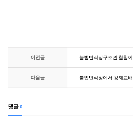
이전글
불법번식장구조견 칠칠이
다음글
불법번식장에서 강제교배시
댓글
0