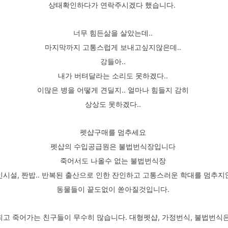
상태확인하다가 연락주시겠다 했습니다.
너무 힘든삶을 살았는데..
마지막까지 고통스럽게 보내고싶지않은데..
강들아..
내가 버텨달라는 소리도 못하겠다..
이많은 병을 어떻게 견딜지.. 얼마나 힘들지 감히
상상도 못하겠다..
펫샵구매를 멈추세요
펫샵의 수입공급원은 불법번식장입니다
죽어서도 나올수 없는 불법번식장
인시설, 짠밥.. 반복된 출산으로 인한 잔인하고 고통스러운 학대를 멈추
동물들이 끝도없이 쏟아질것입니다.
되고 죽어가는 친구들이 무수히 많습니다. 대형펫샵, 가정번식, 불법번