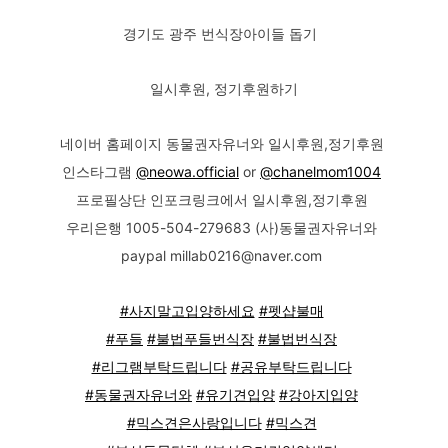
경기도 광주 번식장아이들 돕기
일시후원, 정기후원하기
네이버 홈페이지 동물권자유너와 일시후원,정기후원
인스타그램
@neowa.official
or
@chanelmom1004
프로필상단 인포크링크에서 일시후원,정기후원
우리은행 1005-504-279683 (사)동물권자유너와
paypal millab0216@naver.com
#사지말고입양하세요
#펫샵불매
#푸들
#불법푸들번식장
#불법번식장
#리그램부탁드립니다
#공유부탁드립니다
#동물권자유너와
#유기견입양
#강아지입양
#믹스견은사랑입니다
#믹스견