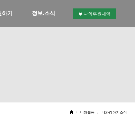
원하기
정보.소식
나의후원내역
너와활동
너와강아지소식