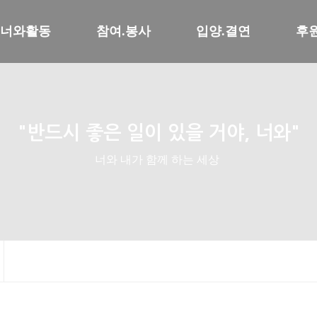
너와활동
참여.봉사
입양.결연
후
"반드시 좋은 일이 있을 거야, 너와"
너와 내가 함께 하는 세상