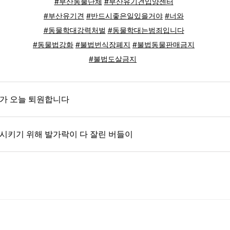
#부산동물단체
#부산유기견입양센터
#부산유기견
#반드시좋은일있을거야
#너와
#동물학대강력처벌
#동물학대는범죄입니다
#동물법강화
#불법번식장폐지
#불법동물판매금지
#불법도살금지
가 오늘 퇴원합니다
키기 위해 발가락이 다 잘린 버들이