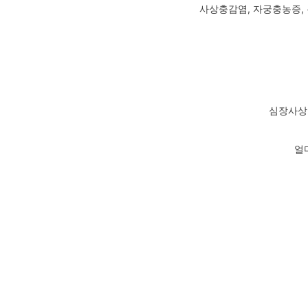
사상충감염, 자궁충농증,
심장사상
얼