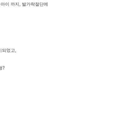
는아이 까지, 발가락절단에
이되었고,
형?