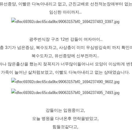
 유선종양, 이빨은 다녹아내리고 없고, 근친교배로 선천적눈장애부터 없
임신한 아이까지..
광주번식장 구조 12번 강들이 여자아이..
충 3기가 넘은증상, 복수도차고, 사상충이 이미 우심방깊숙히 까지 확인
복수도차고, 유선종양에 신부전까지..
마나 많은출산을 했는지 젖꼭지가 너무많이들어나서 모양이 이상하게 변
가죽이 늘어난 살처럼보였고, 이빨도 다녹아내리고 없는 상태였습니다.
강들이는 입원중이고,
오늘 병원을 다녀온후 연락을받았고,
힘들것같다고,