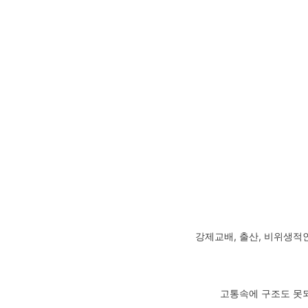
강제교배, 출산, 비위생적
고통속에 구조도 못