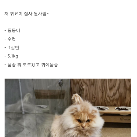
저 귀요미 집사 될사람~
- 둥둥이
- 수컷
- 1살반
- 5.1kg
- 품종 뭐 모르겠고 귀여움종