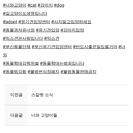
#너와고양이
#cat
#강아지
#dog
#길고양이도생명입니다
#adopt
#유기견입양센터
#사지말고입양하세요
#동물권자유너와
#유기견입양
#강아지입양
#믹스견은사랑입니다
#믹스견
#부산동물단체
#부산유기견입양센터
#반드시좋은일있을거야
#너
와
#동물학대강력처벌
#동물학대는범죄입니다
#동물법강화
#불법번식장폐지
#불법동물판매금지
이전글
스칼렛 소식
다음글
너와 고양이들