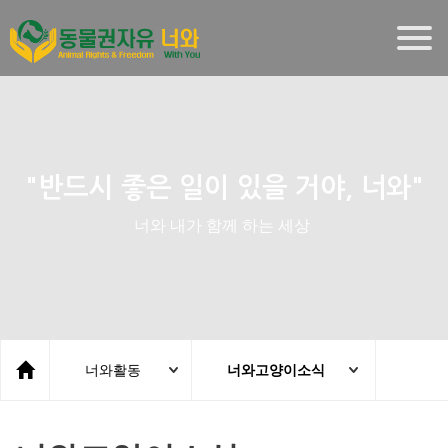
Togg
navig
"반드시 좋은 일이 있을 거야, 너와"
너와 내가 함께 하는 세상
너와활동
너와고양이소식