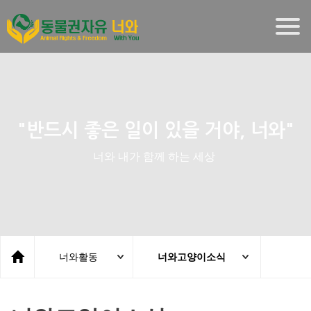
Togg
navig
"반드시 좋은 일이 있을 거야, 너와"
너와 내가 함께 하는 세상
너와활동
너와고양이소식