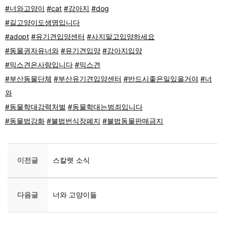
#너와고양이
#cat
#강아지
#dog
#길고양이도생명입니다
#adopt
#유기견입양센터
#사지말고입양하세요
#동물권자유너와
#유기견입양
#강아지입양
#믹스견은사랑입니다
#믹스견
#부산동물단체
#부산유기견입양센터
#반드시좋은일있을거야
#너
와
#동물학대강력처벌
#동물학대는범죄입니다
#동물법강화
#불법번식장폐지
#불법동물판매금지
이전글
스칼렛 소식
다음글
너와 고양이들