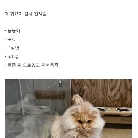
저 귀요미 집사 될사람~
- 둥둥이
- 수컷
- 1살반
- 5.1kg
- 품종 뭐 모르겠고 귀여움종