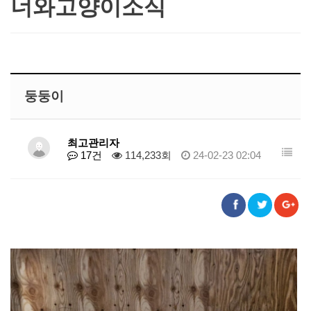
너와고양이소식
둥둥이
최고관리자
17건
114,233회
24-02-23 02:04