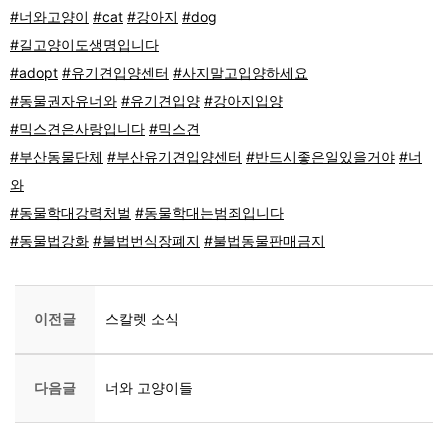
#너와고양이
#cat
#강아지
#dog
#길고양이도생명입니다
#adopt
#유기견입양센터
#사지말고입양하세요
#동물권자유너와
#유기견입양
#강아지입양
#믹스견은사랑입니다
#믹스견
#부산동물단체
#부산유기견입양센터
#반드시좋은일있을거야
#너
와
#동물학대강력처벌
#동물학대는범죄입니다
#동물법강화
#불법번식장폐지
#불법동물판매금지
이전글
스칼렛 소식
다음글
너와 고양이들