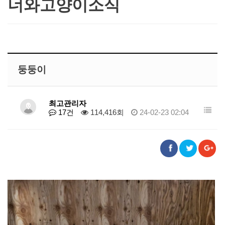
너와고양이소식
둥둥이
최고관리자
17건
114,416회
24-02-23 02:04