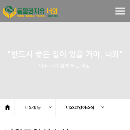
Togg
navig
"반드시 좋은 일이 있을 거야, 너와"
너와 내가 함께 하는 세상
너와활동
너와고양이소식