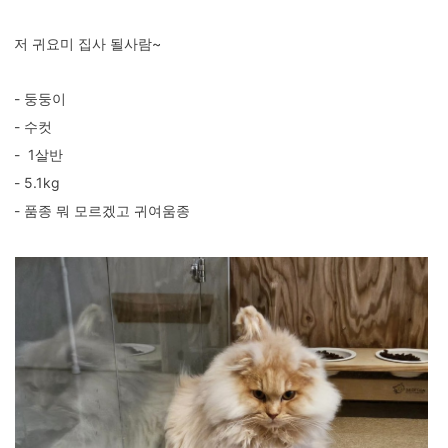
저 귀요미 집사 될사람~
- 둥둥이
- 수컷
- 1살반
- 5.1kg
- 품종 뭐 모르겠고 귀여움종