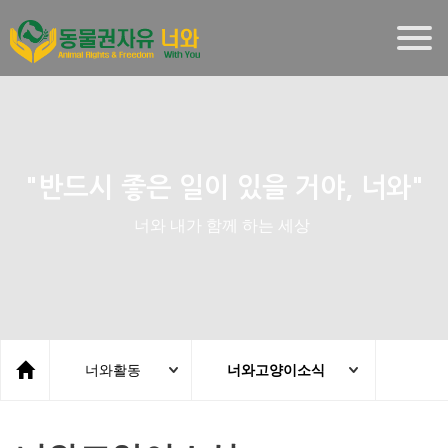
Togg
navig
"반드시 좋은 일이 있을 거야, 너와"
너와 내가 함께 하는 세상
너와활동
너와고양이소식