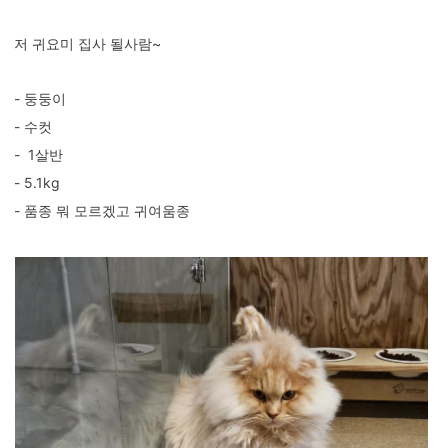
저 귀요미 집사 될사람~
- 둥둥이
- 수컷
- 1살반
- 5.1kg
- 품종 뭐 모르겠고 귀여움종