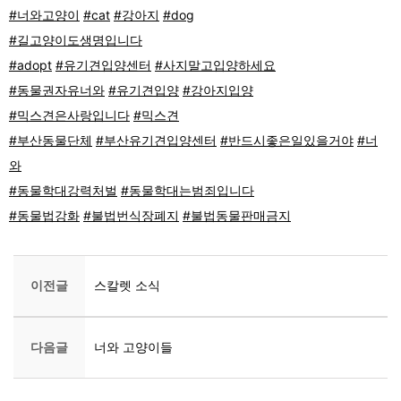
#너와고양이
#cat
#강아지
#dog
#길고양이도생명입니다
#adopt
#유기견입양센터
#사지말고입양하세요
#동물권자유너와
#유기견입양
#강아지입양
#믹스견은사랑입니다
#믹스견
#부산동물단체
#부산유기견입양센터
#반드시좋은일있을거야
#너
와
#동물학대강력처벌
#동물학대는범죄입니다
#동물법강화
#불법번식장폐지
#불법동물판매금지
이전글
스칼렛 소식
다음글
너와 고양이들