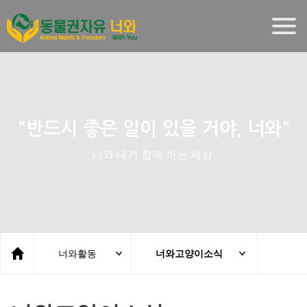
Togg
navig
"반드시 좋은 일이 있을 거야, 너와"
너와 내가 함께 하는 세상
너와활동
너와고양이소식