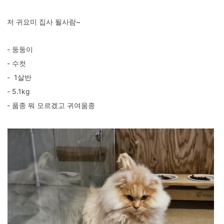
저 귀요미 집사 될사람~
- 둥둥이
- 수컷
- 1살반
- 5.1kg
- 품종 뭐 모르겠고 귀여움종