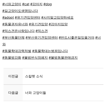
#너와고양이
#cat
#강아지
#dog
#길고양이도생명입니다
#adopt
#유기견입양센터
#사지말고입양하세요
#동물권자유너와
#유기견입양
#강아지입양
#믹스견은사랑입니다
#믹스견
#부산동물단체
#부산유기견입양센터
#반드시좋은일있을거야
#너
와
#동물학대강력처벌
#동물학대는범죄입니다
#동물법강화
#불법번식장폐지
#불법동물판매금지
이전글
스칼렛 소식
다음글
너와 고양이들