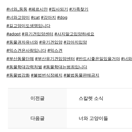
#너와_둥둥
#페르시안
#집사되기
#가족찾기
#너와고양이
#cat
#강아지
#dog
#길고양이도생명입니다
#adopt
#유기견입양센터
#사지말고입양하세요
#동물권자유너와
#유기견입양
#강아지입양
#믹스견은사랑입니다
#믹스견
#부산동물단체
#부산유기견입양센터
#반드시좋은일있을거야
#너와
#동물학대강력처벌
#동물학대는범죄입니다
#동물법강화
#불법번식장폐지
#불법동물판매금지
이전글
스칼렛 소식
다음글
너와 고양이들