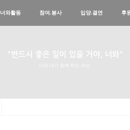
너와활동
참여.봉사
입양.결연
후
"반드시 좋은 일이 있을 거야, 너와"
너와 내가 함께 하는 세상