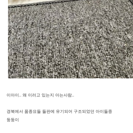
이아이.. 왜 이러고 있는지 아는사람..
경북에서 품종묘들 들판에 유기되어 구조되었던 아이들중
둥둥이