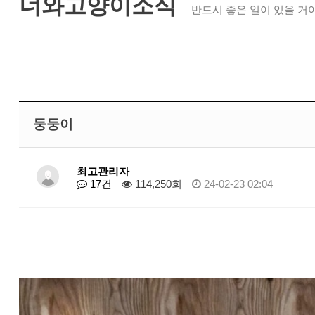
너와고양이소식
반드시 좋은 일이 있을 거야
둥둥이
최고관리자
17건
114,250회
24-02-23 02:04