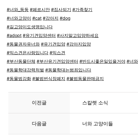
#너와_둥둥
#페르시안
#집사되기
#가족찾기
#너와고양이
#cat
#강아지
#dog
#길고양이도생명입니다
#adopt
#유기견입양센터
#사지말고입양하세요
#동물권자유너와
#유기견입양
#강아지입양
#믹스견은사랑입니다
#믹스견
#부산동물단체
#부산유기견입양센터
#반드시좋은일있을거야
#너와
#동물학대강력처벌
#동물학대는범죄입니다
#동물법강화
#불법번식장폐지
#불법동물판매금지
이전글
스칼렛 소식
다음글
너와 고양이들