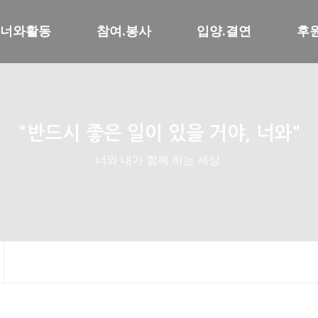
너와활동
참여.봉사
입양.결연
후
"반드시 좋은 일이 있을 거야, 너와"
너와 내가 함께 하는 세상