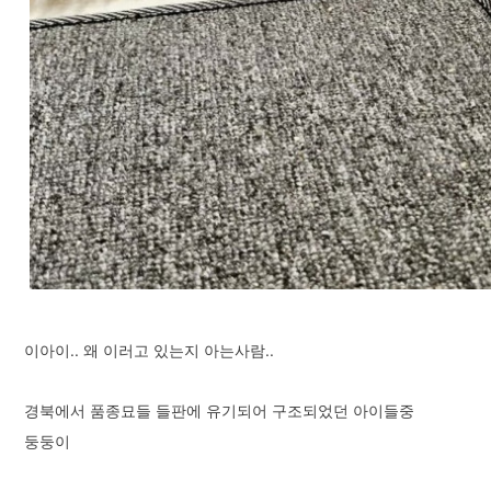
이아이.. 왜 이러고 있는지 아는사람..
경북에서 품종묘들 들판에 유기되어 구조되었던 아이들중
둥둥이