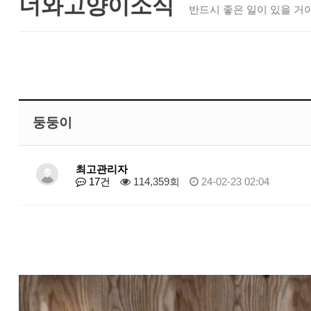
너와고양이소식
반드시 좋은 일이 있을 거야
둥둥이
최고관리자
17건
114,359회
24-02-23 02:04