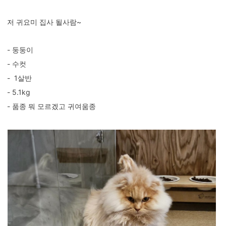
저 귀요미 집사 될사람~
- 둥둥이
- 수컷
- 1살반
- 5.1kg
- 품종 뭐 모르겠고 귀여움종