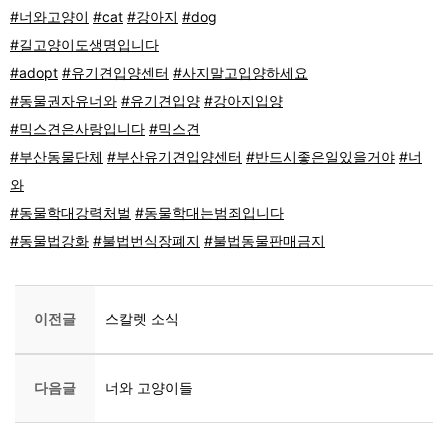
#너와고양이
#cat
#강아지
#dog
#길고양이도생명입니다
#adopt
#유기견입양센터
#사지말고입양하세요
#동물권자유너와
#유기견입양
#강아지입양
#믹스견은사랑입니다
#믹스견
#부산동물단체
#부산유기견입양센터
#반드시좋은일있을거야
#너
와
#동물학대강력처벌
#동물학대는범죄입니다
#동물법강화
#불법번식장폐지
#불법동물판매금지
이전글
스칼렛 소식
다음글
너와 고양이들