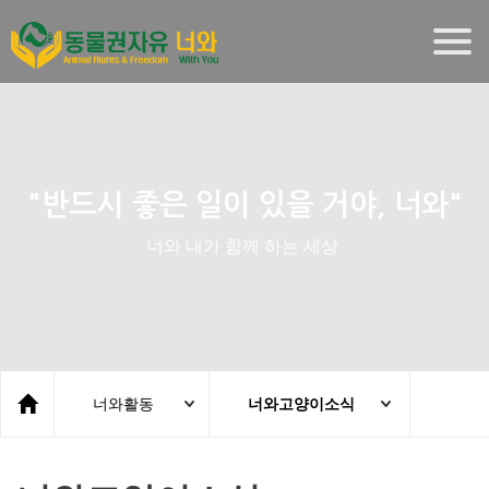
Togg
navig
"반드시 좋은 일이 있을 거야, 너와"
너와 내가 함께 하는 세상
너와활동
너와고양이소식