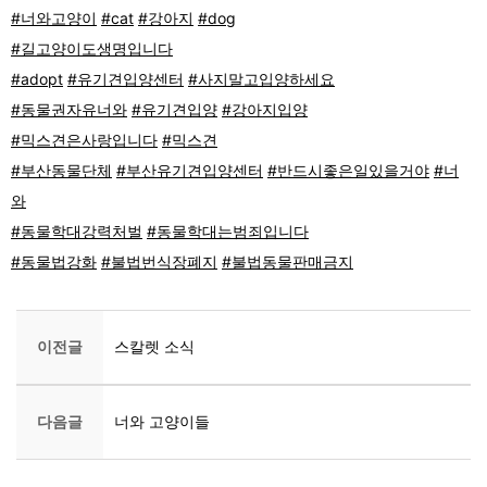
#너와고양이
#cat
#강아지
#dog
#길고양이도생명입니다
#adopt
#유기견입양센터
#사지말고입양하세요
#동물권자유너와
#유기견입양
#강아지입양
#믹스견은사랑입니다
#믹스견
#부산동물단체
#부산유기견입양센터
#반드시좋은일있을거야
#너
와
#동물학대강력처벌
#동물학대는범죄입니다
#동물법강화
#불법번식장폐지
#불법동물판매금지
이전글
스칼렛 소식
다음글
너와 고양이들