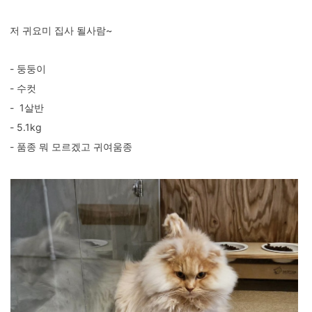
저 귀요미 집사 될사람~
- 둥둥이
- 수컷
- 1살반
- 5.1kg
- 품종 뭐 모르겠고 귀여움종