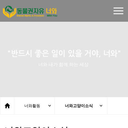
Togg
navig
"반드시 좋은 일이 있을 거야, 너와"
너와 내가 함께 하는 세상
너와활동
너와고양이소식