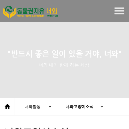
Togg
navig
"반드시 좋은 일이 있을 거야, 너와"
너와 내가 함께 하는 세상
너와활동
너와고양이소식