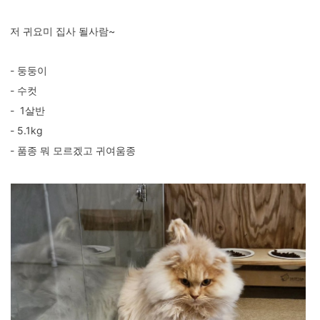
저 귀요미 집사 될사람~
- 둥둥이
- 수컷
- 1살반
- 5.1kg
- 품종 뭐 모르겠고 귀여움종