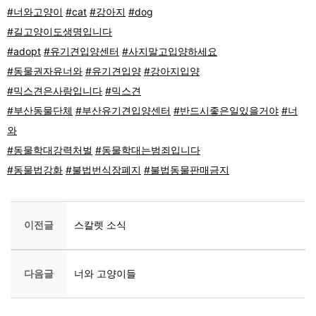
#너와고양이
#cat
#강아지
#dog
#길고양이도생명입니다
#adopt
#유기견입양센터
#사지말고입양하세요
#동물권자유너와
#유기견입양
#강아지입양
#믹스견은사랑입니다
#믹스견
#부산동물단체
#부산유기견입양센터
#반드시좋은일있을거야
#너
와
#동물학대강력처벌
#동물학대는범죄입니다
#동물법강화
#불법번식장폐지
#불법동물판매금지
이전글
스칼렛 소식
다음글
너와 고양이들