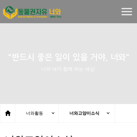
Togg
navig
"반드시 좋은 일이 있을 거야, 너와"
너와 내가 함께 하는 세상
너와활동
너와고양이소식