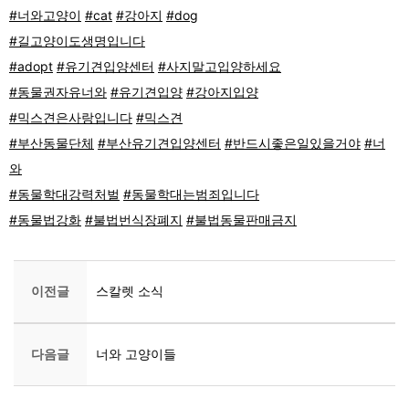
#너와고양이
#cat
#강아지
#dog
#길고양이도생명입니다
#adopt
#유기견입양센터
#사지말고입양하세요
#동물권자유너와
#유기견입양
#강아지입양
#믹스견은사랑입니다
#믹스견
#부산동물단체
#부산유기견입양센터
#반드시좋은일있을거야
#너
와
#동물학대강력처벌
#동물학대는범죄입니다
#동물법강화
#불법번식장폐지
#불법동물판매금지
이전글
스칼렛 소식
다음글
너와 고양이들