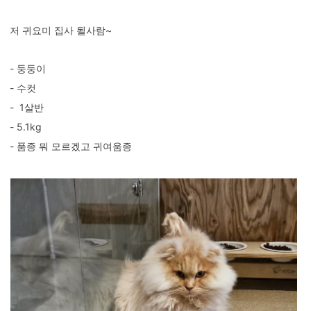
저 귀요미 집사 될사람~
- 둥둥이
- 수컷
- 1살반
- 5.1kg
- 품종 뭐 모르겠고 귀여움종