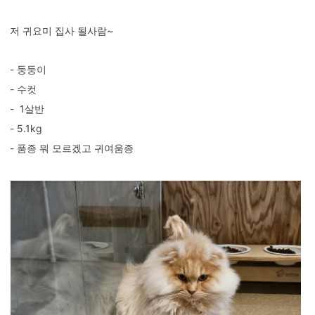
저 귀요미 집사 될사람~
- 둥둥이
- 수컷
- 1살반
- 5.1kg
- 품종 뭐 모르겠고 귀여움종