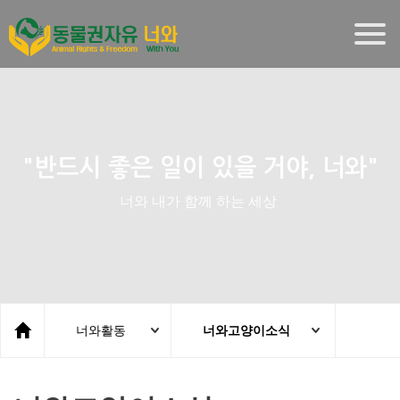
Togg
navig
"반드시 좋은 일이 있을 거야, 너와"
너와 내가 함께 하는 세상
너와활동
너와고양이소식