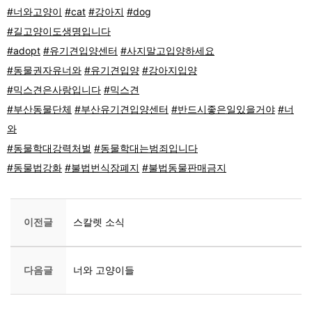
#너와고양이
#cat
#강아지
#dog
#길고양이도생명입니다
#adopt
#유기견입양센터
#사지말고입양하세요
#동물권자유너와
#유기견입양
#강아지입양
#믹스견은사랑입니다
#믹스견
#부산동물단체
#부산유기견입양센터
#반드시좋은일있을거야
#너
와
#동물학대강력처벌
#동물학대는범죄입니다
#동물법강화
#불법번식장폐지
#불법동물판매금지
이전글
스칼렛 소식
다음글
너와 고양이들