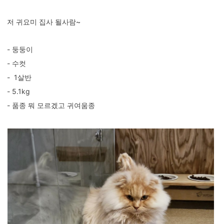
저 귀요미 집사 될사람~
- 둥둥이
- 수컷
- 1살반
- 5.1kg
- 품종 뭐 모르겠고 귀여움종