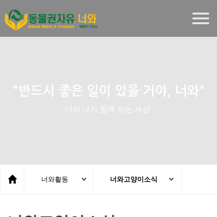
Togg
navig
"반드시 좋은 일이 있을 거야, 너와"
너와 내가 함께 하는 세상
너와활동
너와고양이소식