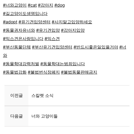
#너와고양이
#cat
#강아지
#dog
#길고양이도생명입니다
#adopt
#유기견입양센터
#사지말고입양하세요
#동물권자유너와
#유기견입양
#강아지입양
#믹스견은사랑입니다
#믹스견
#부산동물단체
#부산유기견입양센터
#반드시좋은일있을거야
#너
와
#동물학대강력처벌
#동물학대는범죄입니다
#동물법강화
#불법번식장폐지
#불법동물판매금지
이전글
스칼렛 소식
다음글
너와 고양이들