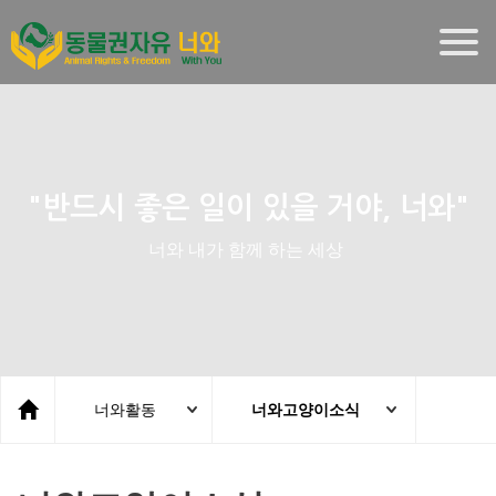
Togg
navig
"반드시 좋은 일이 있을 거야, 너와"
너와 내가 함께 하는 세상
너와활동
너와고양이소식