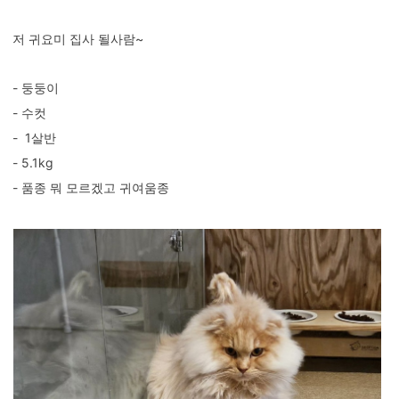
저 귀요미 집사 될사람~
- 둥둥이
- 수컷
- 1살반
- 5.1kg
- 품종 뭐 모르겠고 귀여움종