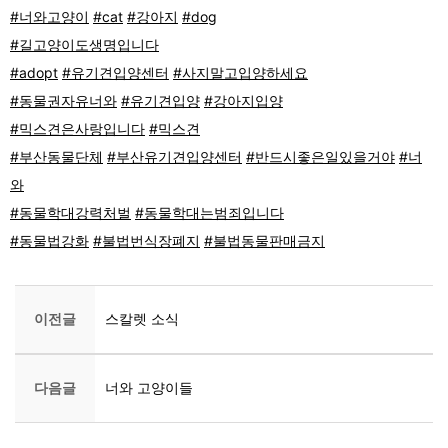
#너와고양이
#cat
#강아지
#dog
#길고양이도생명입니다
#adopt
#유기견입양센터
#사지말고입양하세요
#동물권자유너와
#유기견입양
#강아지입양
#믹스견은사랑입니다
#믹스견
#부산동물단체
#부산유기견입양센터
#반드시좋은일있을거야
#너
와
#동물학대강력처벌
#동물학대는범죄입니다
#동물법강화
#불법번식장폐지
#불법동물판매금지
이전글
스칼렛 소식
다음글
너와 고양이들