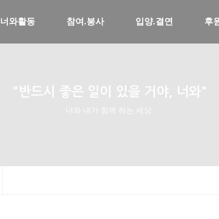
너와활동
참여.봉사
입양.결연
후
"반드시 좋은 일이 있을 거야, 너와"
너와 내가 함께 하는 세상