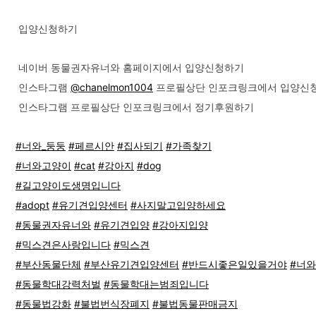
입양신청하기
네이버 동물권자유너와 홈페이지에서 입양신청하기
인스타그램
@chanelmon1004
프로필상단 인포크링크에서 입양신
인스타그램 프로필상단 인포크링크에서 정기후원하기
#너와_둥둥
#페르시안
#집사되기
#가족찾기
#너와고양이
#cat
#강아지
#dog
#길고양이도생명입니다
#adopt
#유기견입양센터
#사지말고입양하세요
#동물권자유너와
#유기견입양
#강아지입양
#믹스견은사랑입니다
#믹스견
#부산동물단체
#부산유기견입양센터
#반드시좋은일있을거야
#너와
#동물학대강력처벌
#동물학대는범죄입니다
#동물법강화
#불법번식장폐지
#불법동물판매금지