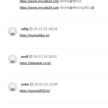
https://avine.mycafe24.com
네이버플레이스
https://avine.mycafe24.com
네이버플레이스상위노출
sdfg
24-12-21 18:24
https://marigoldps.kr/
asdf
24-12-24 16:51
https://dangolok.co.kr/
cvbn
25-01-03 15:45
https://asocio2023.kr/