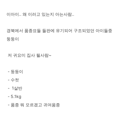
이아이.. 왜 이러고 있는지 아는사람..
경북에서 품종묘들 들판에 유기되어 구조되었던 아이들중
둥둥이
저 귀요미 집사 될사람~
- 둥둥이
- 수컷
- 1살반
- 5.1kg
- 품종 뭐 모르겠고 귀여움종