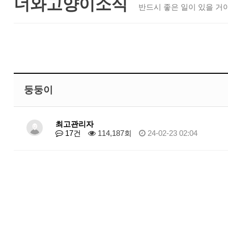
너와고양이소식
반드시 좋은 일이 있을 거야
둥둥이
최고관리자
17건
114,187회
24-02-23 02:04