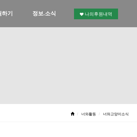
원하기
정보.소식
나의후원내역
너와활동
너와고양이소식