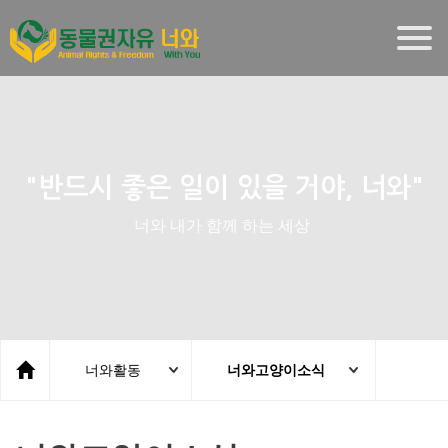
Togg
navig
"반드시 좋은 일이 있을 거야, 너와"
너와 내가 함께 하는 세상
너와활동
너와고양이소식