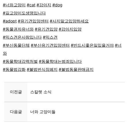
#너와고양이
#cat
#강아지
#dog
#길고양이도생명입니다
#adopt
#유기견입양센터
#사지말고입양하세요
#동물권자유너와
#유기견입양
#강아지입양
#믹스견은사랑입니다
#믹스견
#부산동물단체
#부산유기견입양센터
#반드시좋은일있을거야
#너
와
#동물학대강력처벌
#동물학대는범죄입니다
#동물법강화
#불법번식장폐지
#불법동물판매금지
이전글
스칼렛 소식
다음글
너와 고양이들