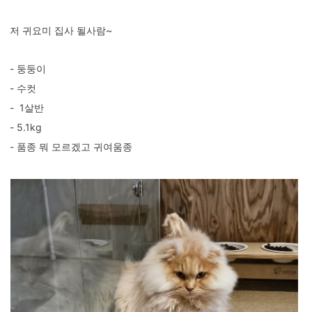
저 귀요미 집사 될사람~
- 둥둥이
- 수컷
- 1살반
- 5.1kg
- 품종 뭐 모르겠고 귀여움종