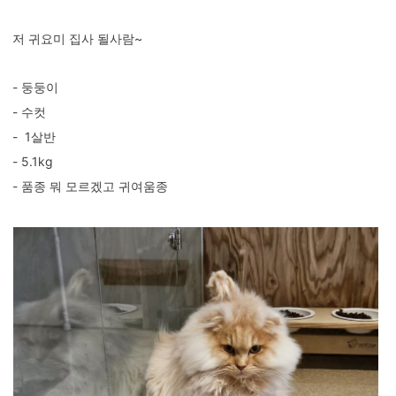
저 귀요미 집사 될사람~
- 둥둥이
- 수컷
- 1살반
- 5.1kg
- 품종 뭐 모르겠고 귀여움종