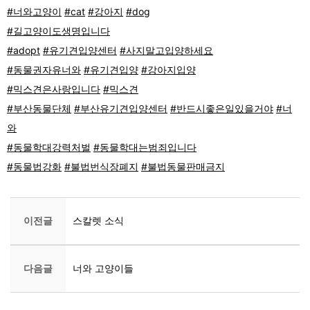
#너와고양이
#cat
#강아지
#dog
#길고양이도생명입니다
#adopt
#유기견입양센터
#사지말고입양하세요
#동물권자유너와
#유기견입양
#강아지입양
#믹스견은사랑입니다
#믹스견
#부산동물단체
#부산유기견입양센터
#반드시좋은일있을거야
#너
와
#동물학대강력처벌
#동물학대는범죄입니다
#동물법강화
#불법번식장폐지
#불법동물판매금지
이전글
스칼렛 소식
다음글
너와 고양이들