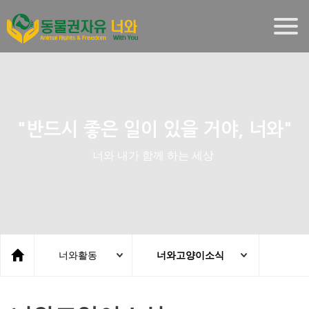
Togg
navig
"반드시 좋은 일이 있을 거야, 너와"
너와 내가 함께 하는 세상
너와활동
너와고양이소식