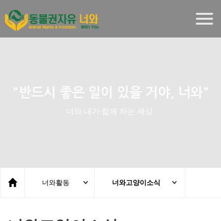
Togg
navig
"반드시 좋은 일이 있을 거야, 너와"
너와 내가 함께 하는 세상
너와활동
너와고양이소식