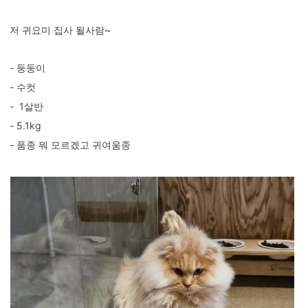
저 귀요미 집사 될사람~
- 둥둥이
- 수컷
- 1살반
- 5.1kg
- 품종 뭐 모르겠고 귀여움종