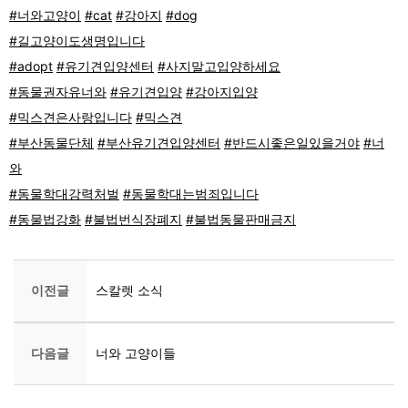
#너와고양이
#cat
#강아지
#dog
#길고양이도생명입니다
#adopt
#유기견입양센터
#사지말고입양하세요
#동물권자유너와
#유기견입양
#강아지입양
#믹스견은사랑입니다
#믹스견
#부산동물단체
#부산유기견입양센터
#반드시좋은일있을거야
#너
와
#동물학대강력처벌
#동물학대는범죄입니다
#동물법강화
#불법번식장폐지
#불법동물판매금지
이전글
스칼렛 소식
다음글
너와 고양이들