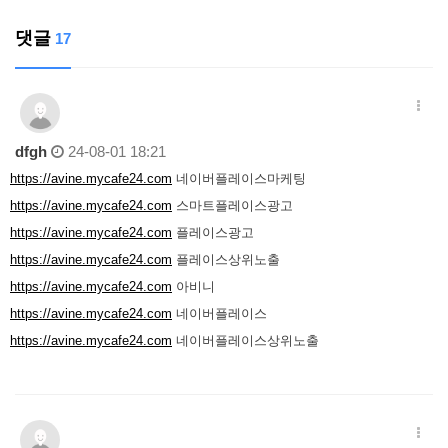
댓글
17
dfgh
24-08-01 18:21
https://avine.mycafe24.com
네이버플레이스마케팅
https://avine.mycafe24.com
스마트플레이스광고
https://avine.mycafe24.com
플레이스광고
https://avine.mycafe24.com
플레이스상위노출
https://avine.mycafe24.com
아비니
https://avine.mycafe24.com
네이버플레이스
https://avine.mycafe24.com
네이버플레이스상위노출