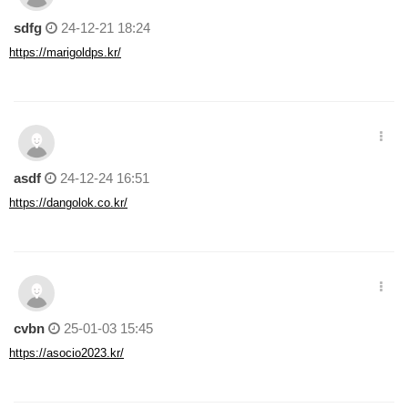
sdfg
24-12-21 18:24
https://marigoldps.kr/
asdf
24-12-24 16:51
https://dangolok.co.kr/
cvbn
25-01-03 15:45
https://asocio2023.kr/