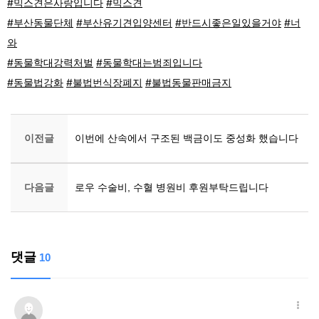
#믹스견은사랑입니다
#믹스견
#부산동물단체
#부산유기견입양센터
#반드시좋은일있을거야
#너
와
#동물학대강력처벌
#동물학대는범죄입니다
#동물법강화
#불법번식장폐지
#불법동물판매금지
이전글
이번에 산속에서 구조된 백금이도 중성화 했습니다
다음글
로우 수술비, 수혈 병원비 후원부탁드립니다
댓글
10