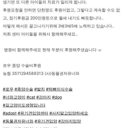
생기면 또 다른 아이들의 치료가 밀리게 됩니다.
후원요청을 안하면 단한명도 후원이없고, 그렇다고 계속할 수도 없
고, 정기후원금 200만원돈으로 월세 내기도 빠듯합니다..
어떻게 해서든 끌고나가기위해 2배3배5배 노력하고 있습니다..
저희 센터 아이들을 위해서 함께해주세요..
병원비 함께해주세요 현재 두분이 후원해주셨습니다 ㅠ
로우 종양 수술비후원
농협 3511294589313 (사)동물권자유너와
#로우
#종양수술
#발치
#턱뼈이식수술
#너와고양이
#cat
#강아지
#dog
#길고양이도생명입니다
#adopt
#유기견입양센터
#사지말고입양하세요
#동물권자유너와
#유기견입양
#강아지입양