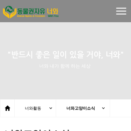
Togg
navig
"반드시 좋은 일이 있을 거야, 너와"
너와 내가 함께 하는 세상
너와활동
너와고양이소식